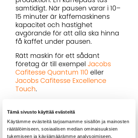
samtidigt. När pausen varar i 10–
15 minuter är kaffemaskinens
kapacitet och hastighet
avgörande för att alla ska hinna
få kaffet under pausen.
Rätt maskin för ett sådant
företag är till exempel
Jacobs
Cafitesse Quantum 110
eller
Jacobs Cafitesse Excellence
Touch
.
Bekanta dig med vår
referens
Tämä sivusto käyttää evästeitä
Exempel 2.
Käytämme evästeitä tarjoamamme sisällön ja mainosten
räätälöimiseen, sosiaalisen median ominaisuuksien
På kontoret jobbar 15 personer
tukemiseen ja kävijämäärämme analysoimiseen.