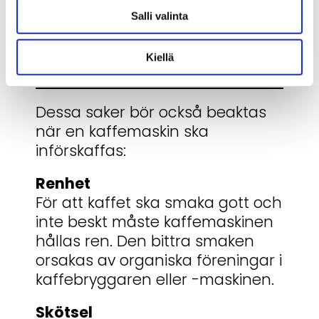
valet måste alltid göras från
Salli valinta
fall till fall och identifiera
företagets behov och
Kiellä
arbetssätt.
Dessa saker bör också beaktas
när en kaffemaskin ska
införskaffas:
Renhet
För att kaffet ska smaka gott och
inte beskt måste kaffemaskinen
hållas ren. Den bittra smaken
orsakas av organiska föreningar i
kaffebryggaren eller -maskinen.
Skötsel