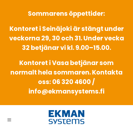
Sommarens öppettider:
Kontoret i Seinäjoki är stängt under
veckorna 29, 30 och 31. Under vecka
32 betjänar vi kl. 9.00–15.00.
Kontoret i Vasa betjänar som
normalt hela sommaren. Kontakta
oss: 06 320 4600 /
info@ekmansystems.fi