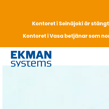
Kontoret i Seinäjoki är stängt
Kontoret i Vasa betjänar som no