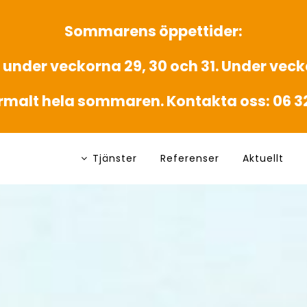
Sommarens öppettider:
 under veckorna 29, 30 och 31. Under vecka
rmalt hela sommaren. Kontakta oss: 06 3
Tjänster
Referenser
Aktuellt