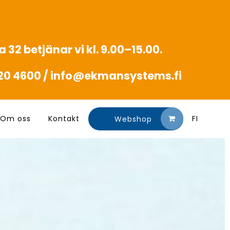
 32 betjänar vi kl. 9.00–15.00.
20 4600 /
info@ekmansystems.fi
Om oss
Kontakt
FI
Webshop