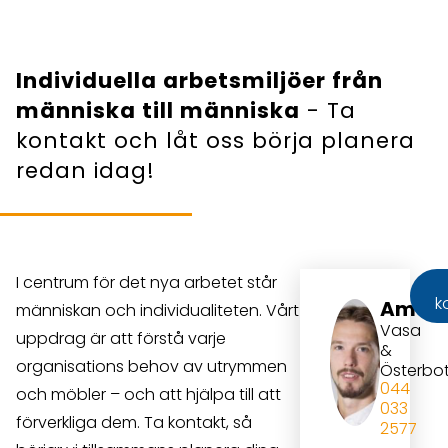
Individuella arbetsmiljöer från
människa till människa
- Ta
kontakt och låt oss börja planera
redan idag!
I centrum för det nya arbetet står
k
Amade
människan och individualiteten. Vårt
Vasa
uppdrag är att förstå varje
&
organisations behov av utrymmen
Österbo
044
och möbler – och att hjälpa till att
033
förverkliga dem. Ta kontakt, så
2577