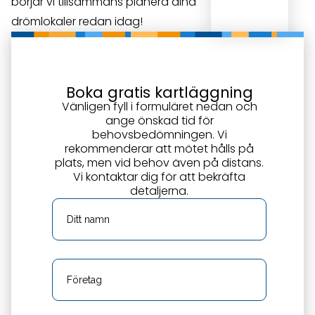
amadeus
börjar vi tillsammans planera dina
drömlokaler redan idag!
Boka gratis kartläggning
Vänligen fyll i formuläret nedan och
ange önskad tid för
behovsbedömningen. Vi
rekommenderar att mötet hålls på
plats, men vid behov även på distans.
Vi kontaktar dig för att bekräfta
detaljerna.
Namn
Företag