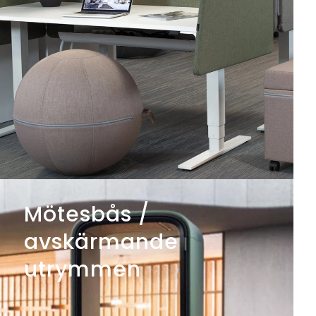
Mötesbås /
avskärmande
utrymmen