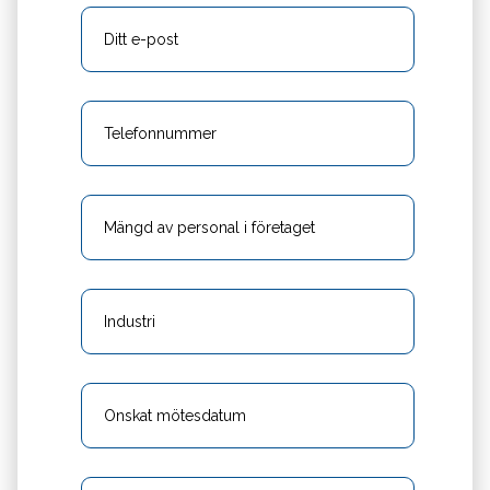
E-
postadress
Telefonnummer
Mängd
av
personal
i
företaget
Industri
Önskat
mötesdatum
Tid