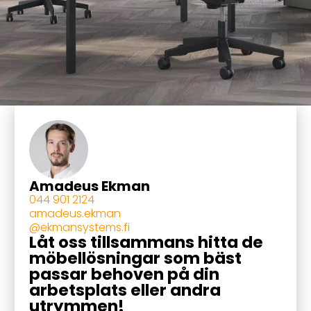
Amadeus Ekman
044 901 2124
amadeus.ekman
@ekmansystems.fi
Låt oss tillsammans hitta de
möbellösningar som bäst
passar behoven på din
arbetsplats eller andra
utrymmen!