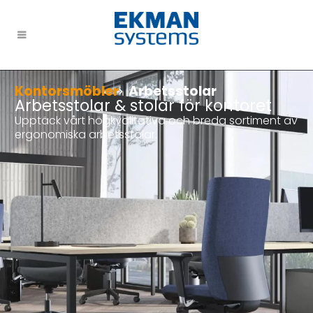
Kontorsmöbler
Arbetsstolar
Arbetsstolar & stolar för kontoret
Upptäck vårt högkvalitativa och breda sortiment av
ergonomiska arbetsstolar.