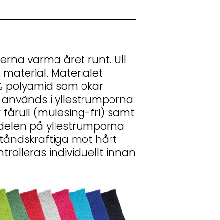
erna varma året runt. Ull
 material. Materialet
 % polyamid som ökar
m används i yllestrumporna
 fårull (mulesing-fri) samt
äldelen på yllestrumporna
ståndskraftiga mot hårt
trolleras individuellt innan