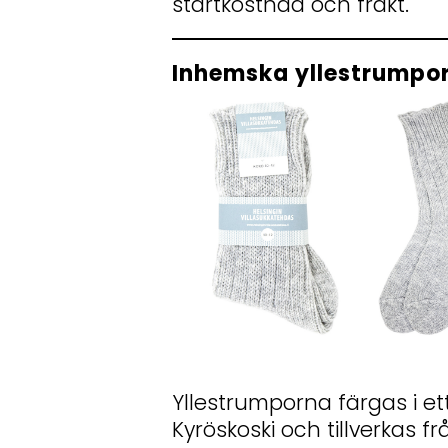
startkostnad och frakt.
Inhemska yllestrumpor
Yllestrumporna färgas i ett 
Kyröskoski och tillverkas frå