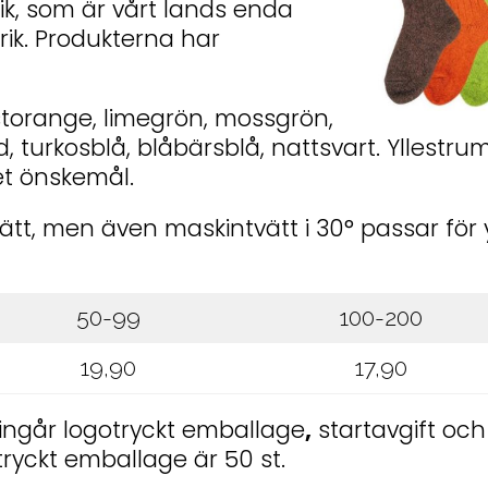
ik, som är vårt lands enda
rik. Produkterna har
storange, limegrön, mossgrön,
öd, turkosblå, blåbärsblå, nattsvart. Ylles
et önskemål.
t, men även maskintvätt i 30° passar för yl
50-99
100-200
19,90
17,90
 ingår logotryckt emballage
,
startavgift oc
ryckt emballage är 50 st.