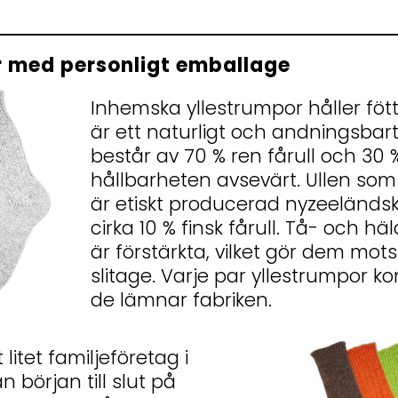
 med personligt emballage
Inhemska yllestrumpor håller fött
är ett naturligt och andningsbart
består av 70 % ren fårull och 30
hållbarheten avsevärt. Ullen so
är etiskt producerad nyzeeländsk
cirka 10 % finsk fårull. Tå- och h
är förstärkta, vilket gör dem mot
slitage. Varje par yllestrumpor kon
de lämnar fabriken.
litet familjeföretag i
n början till slut på