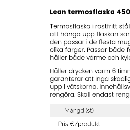
Lean termosflaska 450
Termosflaska i rostfritt st
att hänga upp flaskan sam
den passar i de flesta mug
olika färger. Passar både 
håller både värme och kyl
Håller drycken varm 6 timm
garanterar att inga skadli
upp i vätskorna. Innehållsv
rengöra. Skall endast reng
Mängd (st)
Pris €/produkt