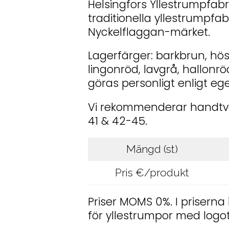
Helsingfors Yllestrumpfabr
traditionella yllestrumpfab
Nyckelflaggan-märket.
Lagerfärger: barkbrun, hö
lingonröd, lavgrå, hallonr
göras personligt enligt eg
Vi rekommenderar handtvät
41 & 42-45.
Mängd (st)
Pris €/produkt
Priser MOMS 0%. I priserna
för yllestrumpor med logot