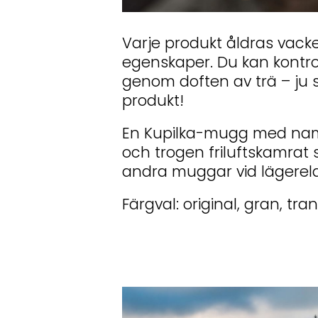
Varje produkt åldras vack
egenskaper. Du kan kontro
genom doften av trä – ju s
produkt!
En Kupilka-mugg med nam
och trogen friluftskamrat
andra muggar vid lägerel
Färgval: original, gran, tra