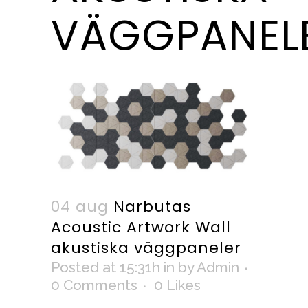
VÄGGPANEL
04 aug
Narbutas
Acoustic Artwork Wall
akustiska väggpaneler
Posted at 15:31h
in
by
Admin
0 Comments
0
Likes