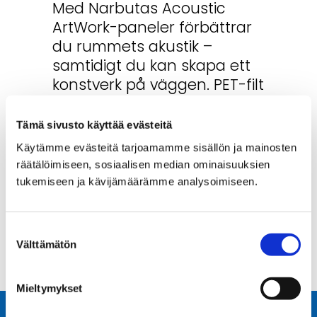
Med Narbutas Acoustic
ArtWork-paneler förbättrar
du rummets akustik –
samtidigt du kan skapa ett
konstverk på väggen. PET-filt
är ett mjukt och lätt, men
ändå starkt och hållbart
Tämä sivusto käyttää evästeitä
material.
Käytämme evästeitä tarjoamamme sisällön ja mainosten
räätälöimiseen, sosiaalisen median ominaisuuksien
Sorry, the comment form is
tukemiseen ja kävijämäärämme analysoimiseen.
closed at this time.
Suostumuksen
Välttämätön
valinta
Mieltymykset