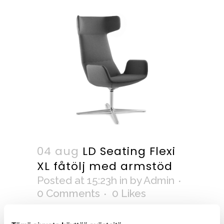
04 aug
LD Seating Flexi
XL fåtölj med armstöd
Posted at 15:23h
in
by
Admin
0 Comments
0
Likes
Mångsidig stolsserie med