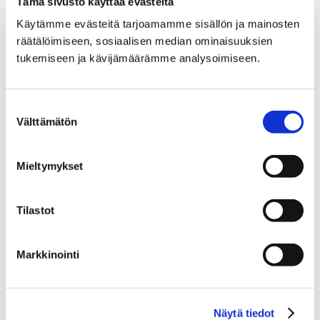
Tämä sivusto käyttää evästeitä
flera olika
underredsalternativ.
Käytämme evästeitä tarjoamamme sisällön ja mainosten
räätälöimiseen, sosiaalisen median ominaisuuksien
Flexi Lounge-kollektionen
tukemiseen ja kävijämäärämme analysoimiseen.
innehåller fåtöljer i olika
storlekar och modeller.
Suostumuksen
Serien passar perfekt för
Välttämätön
valinta
loungeutrymmen, kaféer
och kontor. Flexi Lounge
Mieltymykset
kombinerar en imponerande
stil med genomtänkt
formgivning.
Tilastot
Sorry, the comment form is
Markkinointi
closed at this time.
Näytä tiedot