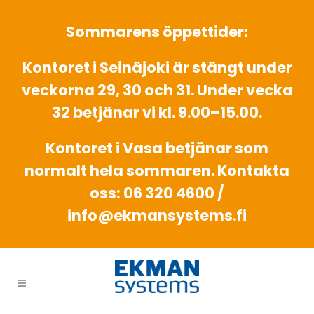
Sommarens öppettider:
Kontoret i Seinäjoki är stängt under
veckorna 29, 30 och 31. Under vecka
32 betjänar vi kl. 9.00–15.00.
Kontoret i Vasa betjänar som
normalt hela sommaren. Kontakta
oss: 06 320 4600 /
info@ekmansystems.fi