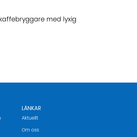
kaffebryggare med lyxig
LÄNKAR
h
Aktuellt
Om oss