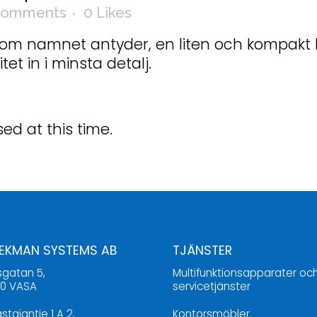
Comments
0
Likes
om namnet antyder, en liten och kompakt 
et in i minsta detalj.
ed at this time.
 EKMAN SYSTEMS AB
TJÄNSTER
sgatan 5,
Multifunktionsapparater oc
00 VASA
servicetjänster
stajantie 1 A 2,
Kontorsmöbler