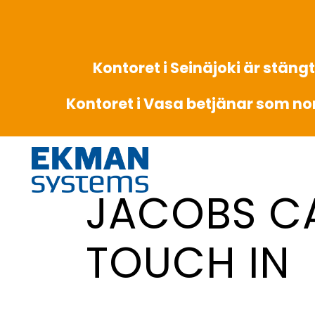
Kontoret i Seinäjoki är stängt
Kontoret i Vasa betjänar som no
JACOBS C
TOUCH IN