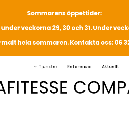
Sommarens öppettider:
 under veckorna 29, 30 och 31. Under vecka
rmalt hela sommaren. Kontakta oss: 06 3
Tjänster
Referenser
Aktuellt
AFITESSE COM