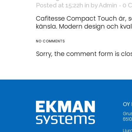
Posted at 15:22h
in
by
Admin
0 
Cafitesse Compact Touch är, s
känsla. Modern design och kvalit
NO COMMENTS
Sorry, the comment form is clos
OY
Gru
651
Uura