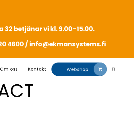
 32 betjänar vi kl. 9.00–15.00.
20 4600 /
info@ekmansystems.fi
Om oss
Kontakt
FI
Webshop
PACT