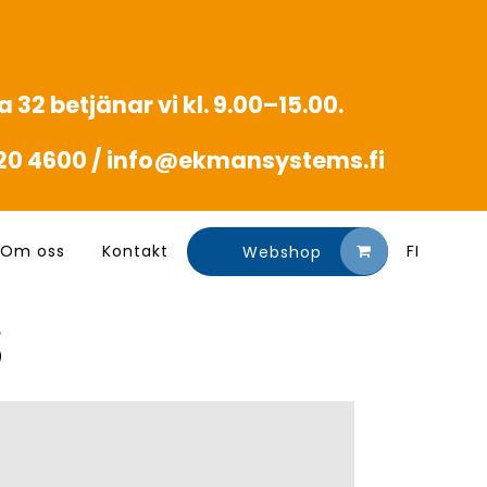
 32 betjänar vi kl. 9.00–15.00.
20 4600 /
info@ekmansystems.fi
Om oss
Kontakt
FI
Webshop
S