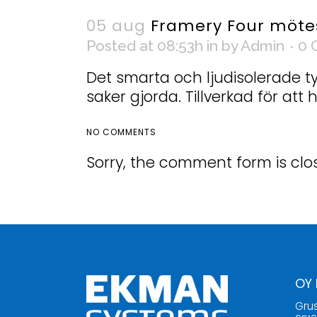
05 aug
Framery Four möte
Posted at 08:53h
in
by
Admin
0 
Det smarta och ljudisolerade ty
saker gjorda. Tillverkad för att 
NO COMMENTS
Sorry, the comment form is clos
OY
Gru