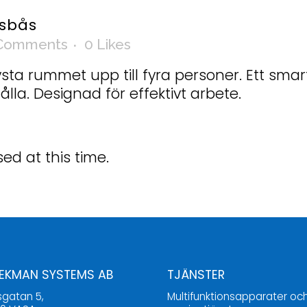
sbås
Comments
0
Likes
sta rummet upp till fyra personer. Ett smart
hålla. Designad för effektivt arbete.
ed at this time.
 EKMAN SYSTEMS AB
TJÄNSTER
sgatan 5,
Multifunktionsapparater oc