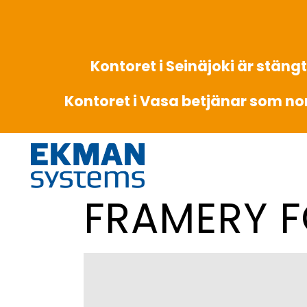
Kontoret i Seinäjoki är stängt
Kontoret i Vasa betjänar som no
FRAMERY 