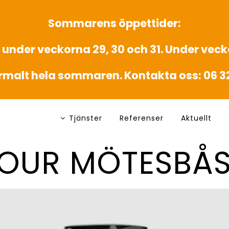
Sommarens öppettider:
 under veckorna 29, 30 och 31. Under vecka
rmalt hela sommaren. Kontakta oss: 06 3
Tjänster
Referenser
Aktuellt
FOUR MÖTESBÅ