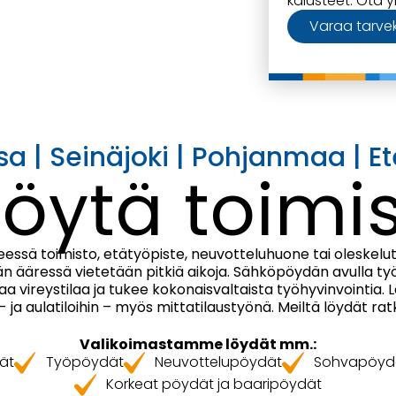
kalusteet. Ota y
Varaa tarvek
a | Seinäjoki | Pohjanmaa | 
öytä toimi
eessä toimisto, etätyöpiste, neuvotteluhuone tai oleskelut
 ääressä vietetään pitkiä aikoja. Sähköpöydän avulla työa
taa vireystilaa ja tukee kokonaisvaltaista työhyvinvointia.
 ja aulatiloihin – myös mittatilaustyönä. Meiltä löydät rat
Valikoimastamme löydät mm.:
ät
Työpöydät
Neuvottelupöydät
Sohvapöydä
Korkeat pöydät ja baaripöydät