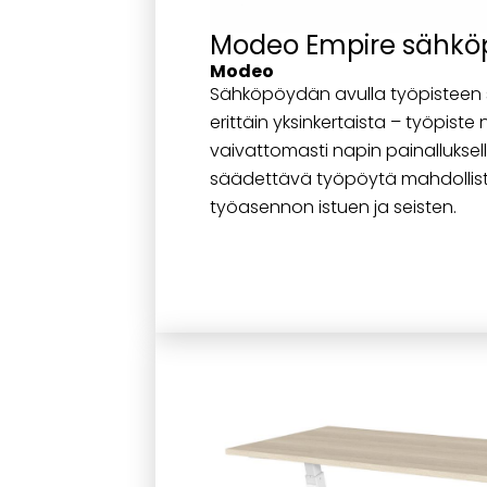
Modeo Empire sähkö
Modeo
Sähköpöydän avulla työpisteen
erittäin yksinkertaista – työpiste
vaivattomasti napin painalluksell
säädettävä työpöytä mahdolli
työasennon istuen ja seisten.