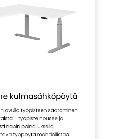
re kulmasähköpöytä
 avulla työpisteen säätäminen
rtaista – työpiste nousee ja
i napin painalluksella.
ttävä työpöytä mahdollistaa