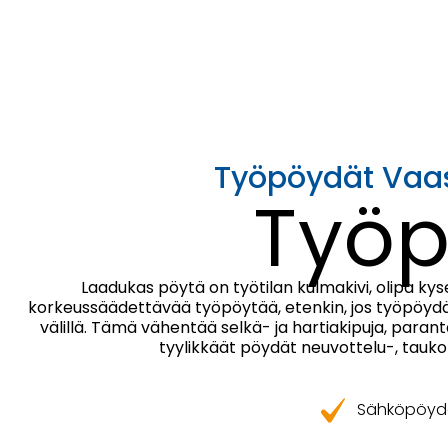
Työpöydät Vaas
Työp
Laadukas pöytä on työtilan kulmakivi, olipa kys
korkeussäädettävää työpöytää, etenkin, jos työpöydän
välillä. Tämä vähentää selkä- ja hartiakipuja, paran
tyylikkäät pöydät neuvottelu-, tauko-
Sähköpöyd