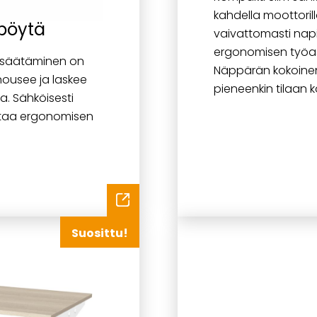
kahdella moottoril
pöytä
vaivattomasti napi
ergonomisen työas
 säätäminen on
Näppärän kokoine
 nousee ja laskee
pieneenkin tilaan ko
a. Sähköisesti
staa ergonomisen
Suosittu!