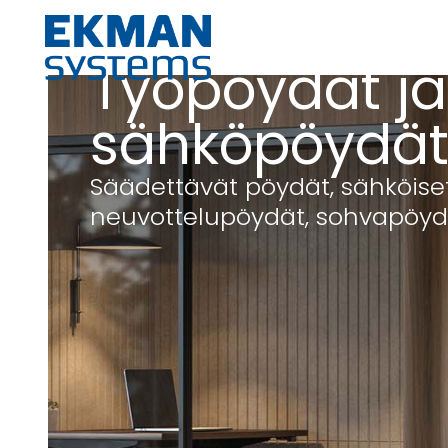
Toimistokalusteet
Työpöydät
Työpöydät ja
sähköpöydä
Säädettävät pöydät, sähköise
neuvottelupöydät, sohvapöyd