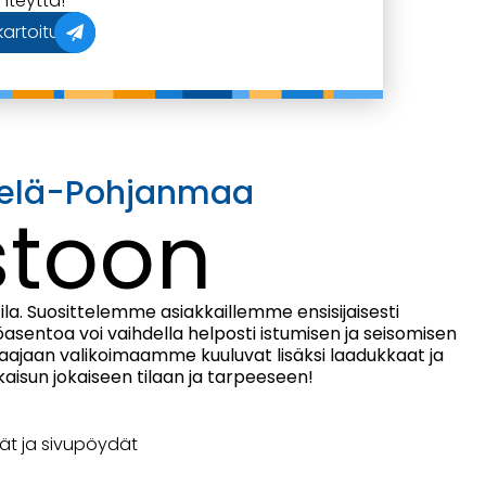
hteyttä!
artoitus
Etelä-Pohjanmaa
stoon
ila. Suosittelemme asiakkaillemme ensisijaisesti
sentoa voi vaihdella helposti istumisen ja seisomisen
 Laajaan valikoimaamme kuuluvat lisäksi laadukkaat ja
kaisun jokaiseen tilaan ja tarpeeseen!
t ja sivupöydät