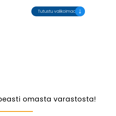
Tutustu valikoimaan
peasti omasta varastosta!