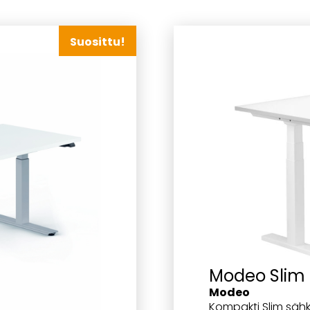
Suosittu!
Modeo Slim
Modeo
Kompakti Slim säh