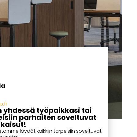
la
.fi
 yhdessä työpaikkasi tai
peisiin parhaiten soveltuvat
kaisut!
tamme löydät kaikkiin tarpeisiin soveltuvat