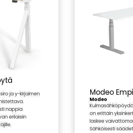
öytä
Modeo Empi
siro ja y-kirjaimen
Modeo
nistettava.
Kulmasähköpöydän
sti nappia
on erittäin yksinke
an erilaisiin
laskee vaivattomast
jille.
Sähköisesti sääde