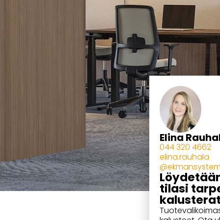
Elina Rauha
044 320 4662
elina.rauhala
@ekmansystems
Löydetään
tilasi tar
kalusterat
Tuotevalikoimas