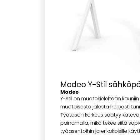
Modeo Y-Stil sähköp
Modeo
Y-Stil on muotokieleltään kauniin 
muotoisesta jalasta helposti tun
Työtason korkeus säätyy kätevä
painamalla, mikä tekee siitä sopiv
työasentoihin ja erikokoisille käyttä