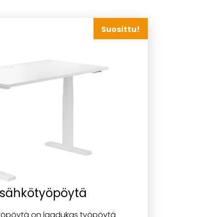
Suosittu!
 sähkötyöpöytä
köpöytä on laadukas työpöytä