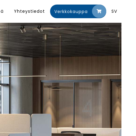
tä
Yhteystiedot
SV
Verkkokauppa