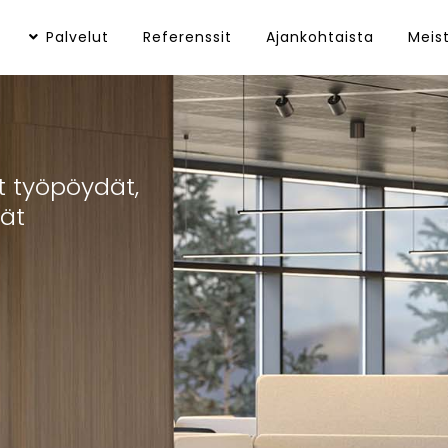
Palvelut
Referenssit
Ajankohtaista
Meis
t
t työpöydät,
ät