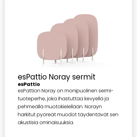
esPattio Noray sermit
esPattio
esPattion Noray on monipuolinen sermi-
tuoteperhe, joka ihastuttaa kevyellä ja
pehmeällä muotokielellään. Norayn
harkitut pyöreät muodot täydentävät sen
akustisia ominaisuuksia.