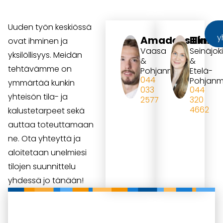
Uuden työn keskiössä
y
Amadeus Ekma
Elina 
ovat ihminen ja
Vaasa
Seinäjoki
yksilöllisyys. Meidän
&
&
tehtävämme on
Pohjanmaa
Etelä-
044
Pohjan
ymmärtää kunkin
033
044
yhteisön tila- ja
2577
320
amadeus.ekman@ekm
4662
kalustetarpeet sekä
elina.r
auttaa toteuttamaan
ne. Ota yhteyttä ja
aloitetaan unelmiesi
tilojen suunnittelu
yhdessä jo tänään!