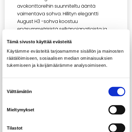
avokonttoreihin suunniteltu ääntä
vaimentava sohva. Hillityn elegantti
August H3 -sohva koostuu
epäsymmetrisistä selkänojapatjoista ja
suojaa antavasta akustisesta
Tämä sivusto käyttää evästeitä
seinäosasta.
Käytämme evästeitä tarjoamamme sisällön ja mainosten
räätälöimiseen, sosiaalisen median ominaisuuksien
tukemiseen ja kävijämäärämme analysoimiseen.
Suostumuksen
Välttämätön
valinta
Mieltymykset
Tilastot