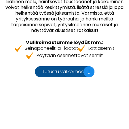
Liiallinen melu, häiritsevät taustaäänet ja kaikuminen
voivat heikentää keskittymistä, lisätä stressiä ja jopa
heikentää työssä jaksamista. Varmista, että
yrityksessänne on työrauha, ja hanki meiltä
tarpeisiinne sopivat, yritysilmeenne mukaiset ja
näyttävät akustiset ratkaisut!
Valikoimastamme löydät mm.:
Seinäpaneelit ja -laatat
Lattiasermit
Pöytään asennettavat sermit
Tutustu valikoimaan