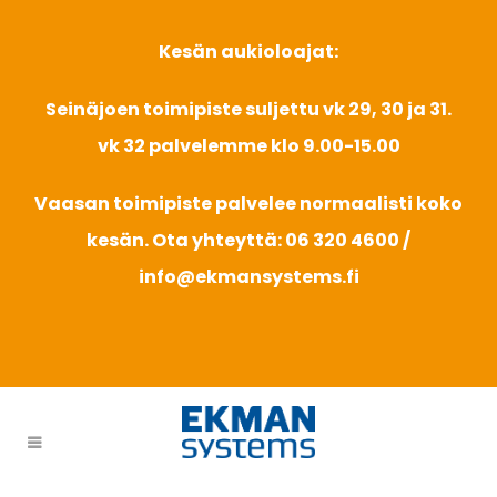
Kesän aukioloajat:
Seinäjoen toimipiste suljettu vk 29, 30 ja 31.
vk 32 palvelemme klo 9.00-15.00
Vaasan toimipiste palvelee normaalisti koko
kesän. Ota yhteyttä: 06 320 4600 /
info@ekmansystems.fi