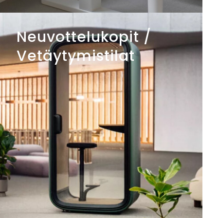
Neuvottelukopit /
Vetäytymistilat