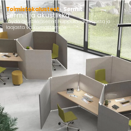
Toimistokalusteet
Sermit
Sermit ja akustiikka
Löydä akustiikkasermit huippulaadukkaasta ja
laajasta valikoimastamme