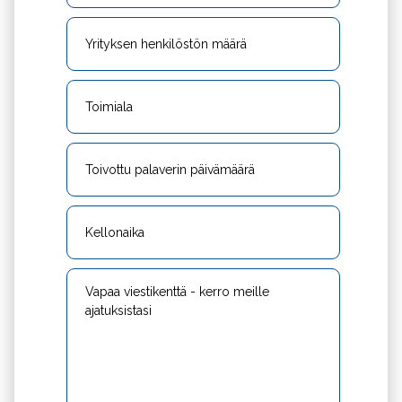
Yrityksen
henkilöstön
määrä
Toimiala
Toivottu
palaverin
päivämäärä
Kellonaika
Vapaa
viestikenttä
-
kerro
meille
ajatuksistasi