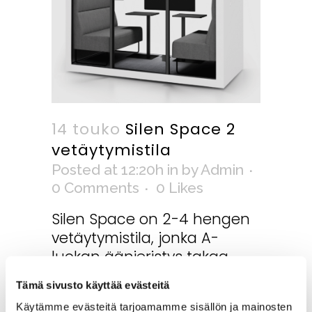
14 touko
Silen Space 2
vetäytymistila
Posted at 12:20h
in
by
Admin
0 Comments
0
Likes
Silen Space on 2-4 hengen
vetäytymistila, jonka A-
luokan äänieristys takaa
yksityisyyden puheluille ja
Tämä sivusto käyttää evästeitä
neuvotteluille. Anna
Käytämme evästeitä tarjoamamme sisällön ja mainosten