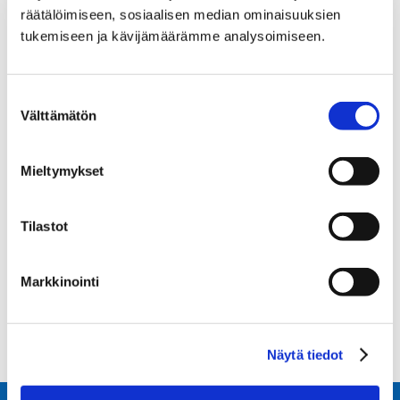
työrauha muille samassa
räätälöimiseen, sosiaalisen median ominaisuuksien
tilassa oleville ja siirry
tukemiseen ja kävijämäärämme analysoimiseen.
keskustelemaan palkittuun
Space-vetäytymistilaan.
Liikkeentunnistimella toimiva
Suostumuksen
Välttämätön
LED-valo ja tehokas,
valinta
automatisoitu ilmanvaihto
luovat miellyttävän
Mieltymykset
käyttökokemuksen.
Tilastot
Sorry, the comment form is
closed at this time.
Markkinointi
Näytä tiedot