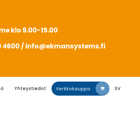
mme klo 9.00-15.00
20 4600 / info@ekmansystems.fi
tä
Yhteystiedot
SV
Verkkokauppa