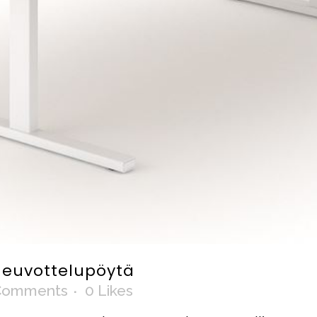
neuvottelupöytä
Comments
0
Likes