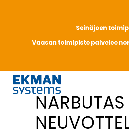
Seinäjoen toimipi
Vaasan toimipiste palvelee no
NARBUTAS 
NEUVOTTE