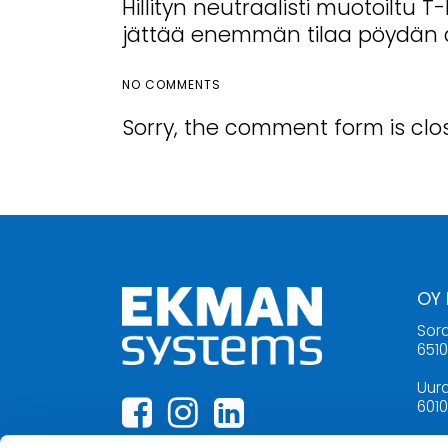
Hillityn neutraalisti muotoiltu 
jättää enemmän tilaa pöydän al
NO COMMENTS
Sorry, the comment form is clos
OY
Sora
651
Uura
6010
06 3