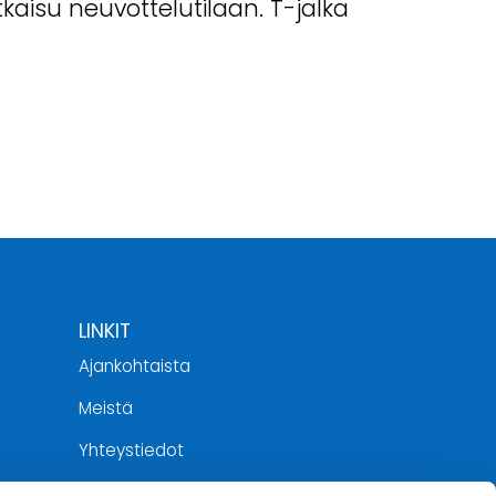
kaisu neuvottelutilaan. T-jalka
LINKIT
Ajankohtaista
Meistä
Yhteystiedot
Tietosuojaseloste