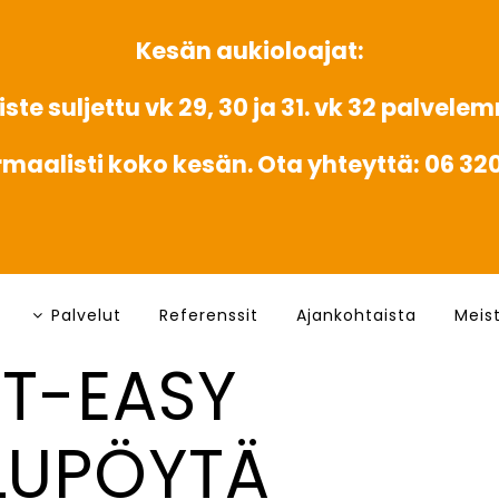
Kesän aukioloajat:
ste suljettu vk 29, 30 ja 31. vk 32 palvele
rmaalisti koko kesän. Ota yhteyttä: 06 3
Palvelut
Referenssit
Ajankohtaista
Meis
T-EASY
LUPÖYTÄ