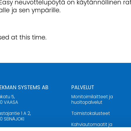
T-Easy neuvottelupöytä on käytännöllinen rat
le ja sen ympärille.
ed at this time.
 EKMAN SYSTEMS AB
PALVELUT
katu 5,
Monitoimilaitteet ja
00 VAASA
huoltopalvelut
stajantie 1 A 2,
Toimistokalusteet
0 SEINÄJOKI
Kahviautomaatit ja
20 46 00
vesiautomaatit