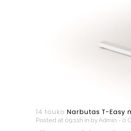
14 touko
Narbutas T-Easy 
Posted at 09:11h
in
by
Admin
0 