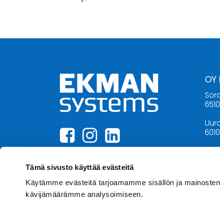
OY
Sora
651
Uura
6010
06 3
inf
Tämä sivusto käyttää evästeitä
Käytämme evästeitä tarjoamamme sisällön ja mainosten 
kävijämäärämme analysoimiseen.
AU
Ma-p