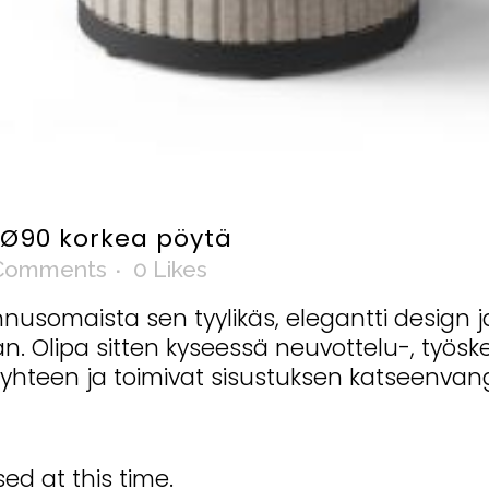
Ø90 korkea pöytä
Comments
0
Likes
nusomaista sen tyylikäs, elegantti design j
 Olipa sitten kyseessä neuvottelu-, työskent
yhteen ja toimivat sisustuksen katseenvangi
ed at this time.