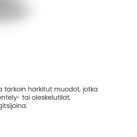
a tarkoin harkitut muodot, jotka
ely- tai oleskelutilat,
tsijoina.