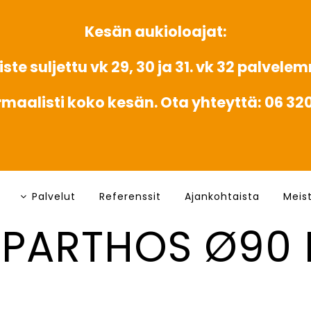
Kesän aukioloajat:
ste suljettu vk 29, 30 ja 31. vk 32 palvele
rmaalisti koko kesän. Ota yhteyttä: 06 3
Palvelut
Referenssit
Ajankohtaista
Meis
 PARTHOS Ø90