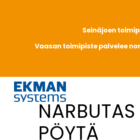
Seinäjoen toimipi
Vaasan toimipiste palvelee no
NARBUTAS
PÖYTÄ