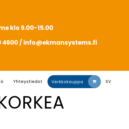
mme klo 9.00-15.00
20 4600 / info@ekmansystems.fi
tä
Yhteystiedot
SV
Verkkokauppa
 KORKEA