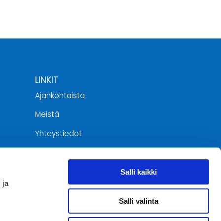
LINKIT
Ajankohtaista
Meistä
Yhteystiedot
Tietosuojaseloste
jat
Salli kaikki
 ja
Salli valinta