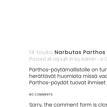
14 touko
Narbutas Parthos 
Posted at 09:14h
in
by
Admin
0 
Parthos-pöytämallistolle on tun
herättävät huomiota missä vaan.
Parthos-pöydät tuovat ihmiset 
NO COMMENTS
Sorry, the comment form is clos