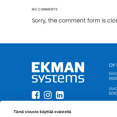
NO COMMENTS
Sorry, the comment form is clos
OY
Sora
651
Uura
6010
06 3
inf
Tämä sivusto käyttää evästeitä