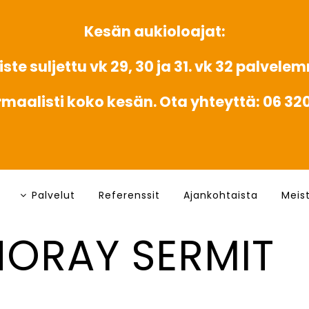
Kesän aukioloajat:
ste suljettu vk 29, 30 ja 31. vk 32 palvele
rmaalisti koko kesän. Ota yhteyttä: 06 3
Palvelut
Referenssit
Ajankohtaista
Meis
NORAY SERMIT