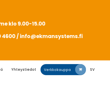
mme klo 9.00-15.00
20 4600 / info@ekmansystems.fi
tä
Yhteystiedot
SV
Verkkokauppa