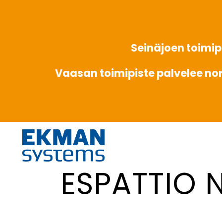
Seinäjoen toimipi
Vaasan toimipiste palvelee no
ESPATTIO 