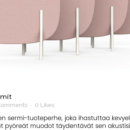
rmit
Comments
0
Likes
n sermi-tuoteperhe, joka ihastuttaa kevye
ut pyöreät muodot täydentävät sen akustisi