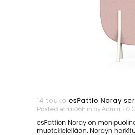
14 touko
esPattio Noray se
Posted at 11:06h
in
by
Admin
0 
esPattion Noray on monipuoline
muotokielellään. Norayn harkit