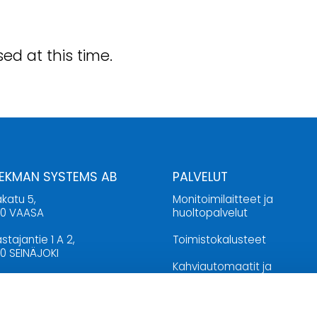
ed at this time.
 EKMAN SYSTEMS AB
PALVELUT
katu 5,
Monitoimilaitteet ja
00 VAASA
huoltopalvelut
stajantie 1 A 2,
Toimistokalusteet
0 SEINÄJOKI
Kahviautomaatit ja
20 46 00
vesiautomaatit
o@ekmansystems.fi
Toimistotarvikkeet ja liikelah