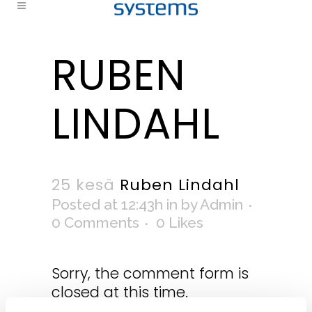
RUBEN
LINDAHL
25 kesä
Ruben Lindahl
Posted at 12:43h
in
by
Admin
0 Comments
0
Likes
Sorry, the comment form is
closed at this time.