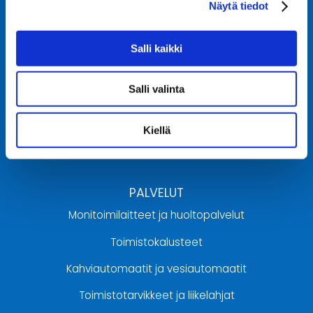
Näytä tiedot
Uurastajantie 1 A 2,
60100 SEINÄJOKI
Salli kaikki
06 320 46 00
info@ekmansystems.fi
Salli valinta
AUKIOLOAJAT
Kiellä
Ma-pe klo 8:00 – 16:00
PALVELUT
Monitoimilaitteet ja huoltopalvelut
Toimistokalusteet
Kahviautomaatit ja vesiautomaatit
Toimistotarvikkeet ja liikelahjat