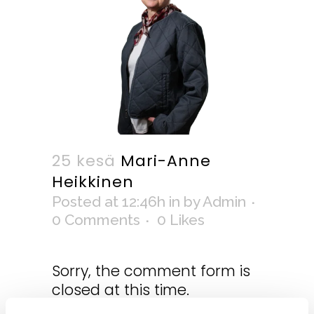
25 kesä
Mari-Anne
Heikkinen
Posted at 12:46h
in
by
Admin
0 Comments
0
Likes
Sorry, the comment form is
closed at this time.