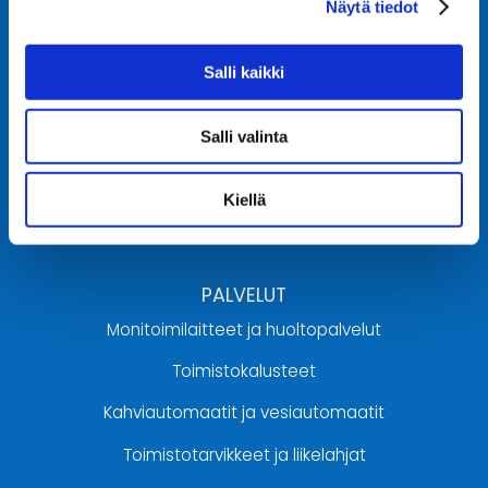
Näytä tiedot
Uurastajantie 1 A 2,
60100 SEINÄJOKI
Salli kaikki
06 320 46 00
info@ekmansystems.fi
Salli valinta
AUKIOLOAJAT
Kiellä
Ma-pe klo 8:00 – 16:00
PALVELUT
Monitoimilaitteet ja huoltopalvelut
Toimistokalusteet
Kahviautomaatit ja vesiautomaatit
Toimistotarvikkeet ja liikelahjat