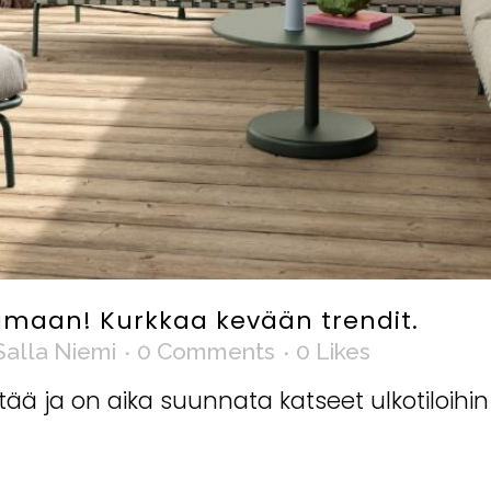
tamaan! Kurkkaa kevään trendit.
Salla Niemi
0 Comments
0
Likes
ää ja on aika suunnata katseet ulkotiloihin 