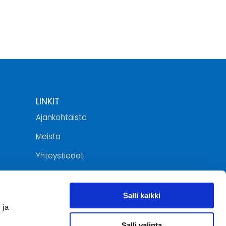
LINKIT
Ajankohtaista
Meistä
Yhteystiedot
Tietosuojaseloste
jat
Salli kaikki
 ja
Salli valinta