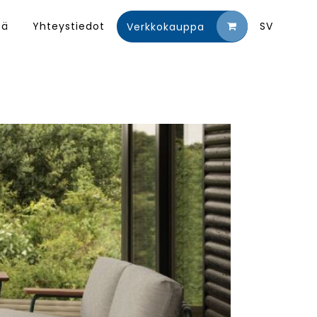
tä
Yhteystiedot
SV
Verkkokauppa