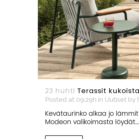
23 huhti
Terassit kukois
Posted at 09:29h
in
Uutiset
by
Kevätaurinko alkaa jo lämmitt
Modeon valikoimasta löydät...