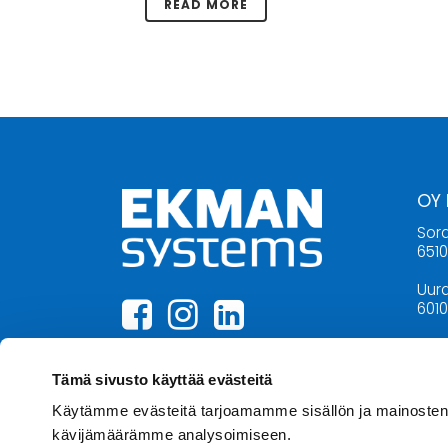
READ MORE
OY
Sora
651
Uura
6010
06 3
inf
Tämä sivusto käyttää evästeitä
Käytämme evästeitä tarjoamamme sisällön ja mainosten 
kävijämäärämme analysoimiseen.
AU