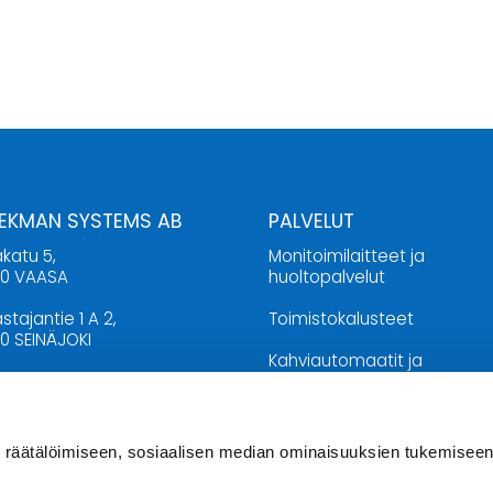
 EKMAN SYSTEMS AB
PALVELUT
katu 5,
Monitoimilaitteet ja
00 VAASA
huoltopalvelut
stajantie 1 A 2,
Toimistokalusteet
0 SEINÄJOKI
Kahviautomaatit ja
20 46 00
vesiautomaatit
o@ekmansystems.fi
Toimistotarvikkeet ja liikelah
räätälöimiseen, sosiaalisen median ominaisuuksien tukemiseen
KIOLOAJAT